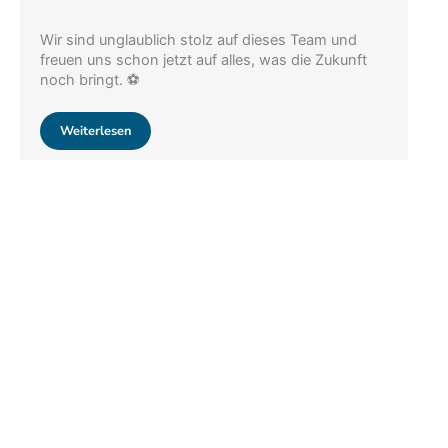
Wir sind unglaublich stolz auf dieses Team und
freuen uns schon jetzt auf alles, was die Zukunft
noch bringt. ⚽
Weiterlesen
Tag des Mädchenfussballs
Am 09.05.2026 ab 15:00 Uhr im Kraichgaustadion
Gauangelloch. Egal ob Anfängerin oder schon
erfahren – alle Mädchen von 6 bis 13 Jahren sind
herzlich willkommen. Dich erwarten Training, Spaß,
neue…
Weiterlesen