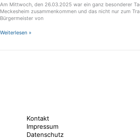
Am Mittwoch, den 26.03.2025 war ein ganz besonderer Tag 
Meckesheim zusammenkommen und das nicht nur zum Traini
Bürgermeister von
Regionalsender
Weiterlesen »
RON
TV
zu
Gast
in
Meckesheim
Kontakt
Impressum
Datenschutz