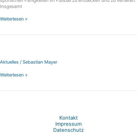
sportlichen Fähigkeiten im Fußball zu entdecken und zu vertiefen.
Insgesamt
Probetraining
Weiterlesen »
Elsenztalschule
Bammental
Aktuelles
/
Sebastian Mayer
Artikel
Weiterlesen »
in
der
Rhein-
Neckar-
Zeitung
Kontakt
Impressum
Datenschutz