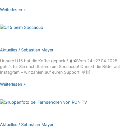
Ballschule
Weiterlesen »
für
Kinder
von
3
bis
5
Jahren
Aktuelles
/
Sebastian Mayer
Unsere U15 hat die Koffer gepackt! 🧳⚽Vom 24.–27.04.2025
geht’s für Sie nach Italien zum Soccacup! Checkt die Bilder auf
Instagram – wir zählen auf euren Support! 💙🙌
U15
Weiterlesen »
beim
Soccacup
in
Italien
Aktuelles
/
Sebastian Mayer