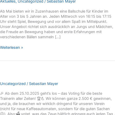
Aktuelles
,
Uncategorized
/
Sebastian Mayer
Ab Mai bieten wir in Zuzenhausen eine Ballschule für Kinder im
Alter von 3 bis 5 Jahren an. Jeden Mittwoch von 16:15 bis 17:15
Uhr steht Spiel, Bewegung und vor allem Spaß im Mittelpunkt.
Unser Angebot richtet sich ausdrücklich an Jungs und Mädchen,
die Freude an Bewegung haben und erste Erfahrungen mit
verschiedenen Bällen sammeln […]
Ballschule
Weiterlesen »
für
Kinder
von
3
bis
5
Jahren
Uncategorized
/
Sebastian Mayer
🎉 Ab dem 25.10.2025 geht’s los – das Voting für die beste
Trainerin aller Zeiten! 🏆💪 Wir können ganze 2.500 € gewinnen,
und ja, die brauchen wir wirklich dringend für unseren Verein
(nicht für neue Kaffeeautomaten, sondern für die guten Sachen
😉). Also:🗳️ votet, was das Zeug hält!Ich erinnere euch jeden Tag ,