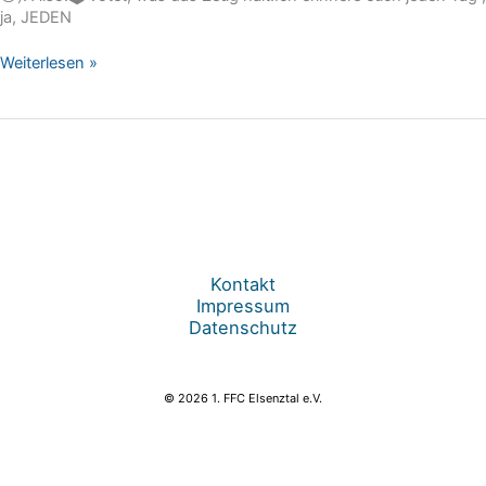
ja, JEDEN
Voting
Weiterlesen »
für
unsere
Trainerin
Kontakt
Impressum
Datenschutz
© 2026 1. FFC Elsenztal e.V.